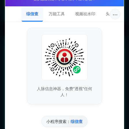
速度测试
···
综信查
万能工具
视频祛水印
头像圈
网站简介
腾讯云的产业智变·云启未来方案以其五大核心优势为企
业提供了全方位的解决方案，但在实施过程中，企业仍需
注意一些关键步骤和策略。
为了更好地推广和实施这一方案，以下是一些值得注意的
人脉信息神器，免费"透视"任何
补充内容和建议：
人！
补充内容：
- 在需求分析和方案设计阶段，企业需要充分考虑自身业
务特点和发展需求，以便定制出最符合实际情况的方案。
- 技术实施和数据导入阶段，企业应确保技术团队具备足
小程序搜索：
综信查
够的专业知识和经验，以确保系统正常运行。